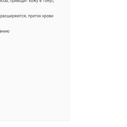
ссы, приводит кожу в тонус,
 расширяются, приток крови
дению