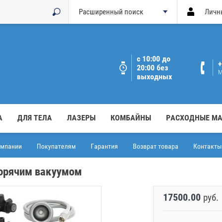
Расширенный поиск
Личн
с 10:00 до
+
20:00 без
М
выходных
А
ДЛЯ ТЕЛА
ЛАЗЕРЫ
КОМБАЙНЫ
РАСХОДНЫЕ М
омпании
Покупателям
Гарантия
Возврат товара
Контакты
горячим вакуумом
17500.00
руб.