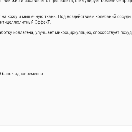
шний жир и избавляет от целлюлита, стимулирует обменные проце
 на кожу и мышечную ткань. Под воздействием колебаний сосуды
 антицеллюлитный ЭффекТ.
аботку коллагена, улучшает микроциркуляцию, способствует поху
0 банок одновременно