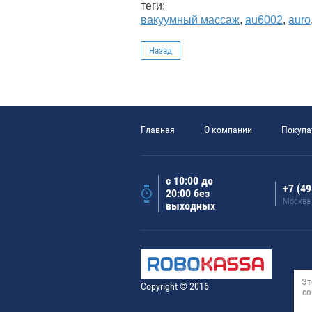
теги:
вакуумный массаж
,
au6002
,
auro
Назад
Главная
О компании
Покупа
с 10:00 до
+7 (49
20:00 без
Москва
выходных
Эт
Copyright © 2016
со