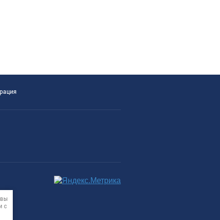
трация
 вы
и с