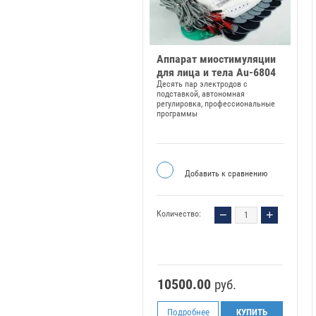
Аппарат миостимуляции
для лица и тела Au-6804
Десять пар электродов с
подставкой, автономная
регулировка, профессиональные
программы
Добавить к сравнению
−
+
Количество:
10500.00
руб.
Подробнее
КУПИТЬ