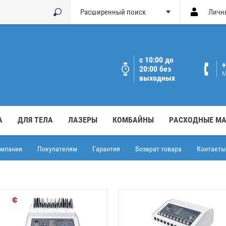
Расширенный поиск
Личн
с 10:00 до
+
20:00 без
М
выходных
А
ДЛЯ ТЕЛА
ЛАЗЕРЫ
КОМБАЙНЫ
РАСХОДНЫЕ М
омпании
Покупателям
Гарантия
Возврат товара
Контакты