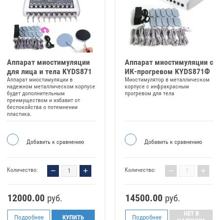
Аппарат миостимуляции
Аппарат миостимуляции с
для лица и тела KYDS871
ИК-прогревом KYDS871Ф
Аппарат миостимуляции в
Миостимулятор в металлическом
надежном металлическом корпусе
корпусе с инфракрасным
будет дополнительным
прогревом для тела
преимуществом и избавит от
беспокойства о потемнении
пластика.
Добавить к сравнению
Добавить к сравнению
−
+
−
+
Количество:
Количество:
12000.00
14500.00
руб.
руб.
НЕТ В
Подробнее
КУПИТЬ
Подробнее