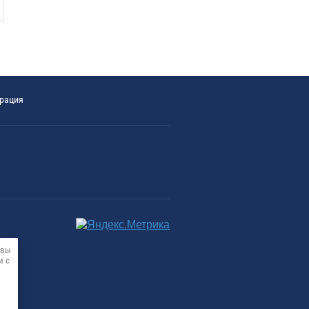
трация
 вы
и с